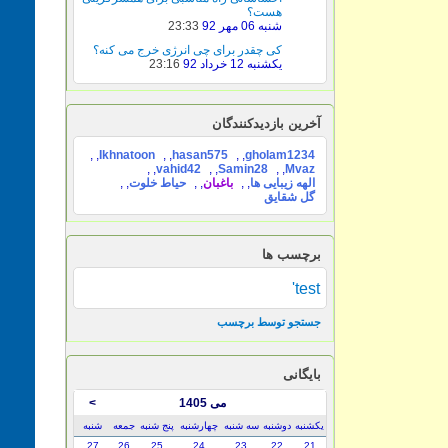
هست؟
شنبه 06 مهر 92
23:33
کی چقدر برای چی انرژی خرج می کنه؟
یکشنبه 12 خرداد 92
23:16
آخرین بازدیدکنندگان
,
Ikhnatoon
,
hasan575
,
gholam1234
,
vahid42
,
Samin28
,
Mvaz
الهه زیبایی ها
,
باغبان
,
حیاط خلوت
,
گل شقایق
برچسب ها
test'
جستجو توسط برچسب
بایگانی
می 1405
>
یکشنبه
دوشنبه
سه شنبه
چهارشنبه
پنج شنبه
جمعه
شنبه
27
26
25
24
23
22
21