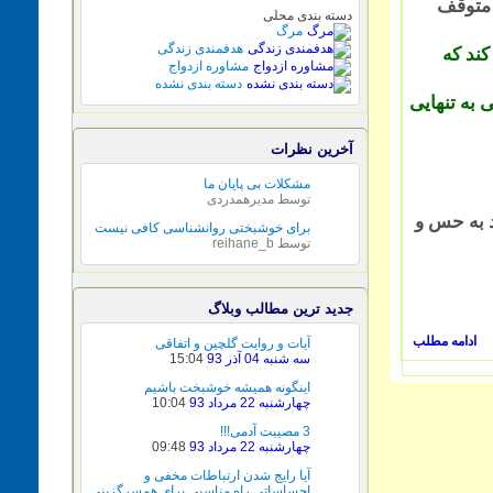
قف
دسته بندی محلی
مرگ
هدفمندی زندگی
که
مشاوره ازدواج
دسته بندی نشده
تنهایی
آخرین نظرات
مشکلات بی پایان ما
توسط
مدیرهمدردی
 حس و
برای خوشبختی روانشناسی کافی نیست
توسط
reihane_b
جدید ترین مطالب وبلاگ
آیات و روایت گلچین و اتفاقی
سه شنبه 04 آذر 93
15:04
اینگونه همیشه خوشبخت باشیم
چهارشنبه 22 مرداد 93
10:04
3 مصیبت آدمی!!!
چهارشنبه 22 مرداد 93
09:48
آیا رایج شدن ارتباطات مخفی و
احساساتی راه مناسبی برای همسرگزینی