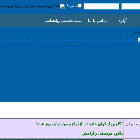
ذخیره؟
آپلود
تماس با ما
تست تخصصی روانشناسی
انبر
 مدیران
"گلچین لینکهای خانواده، ازدواج و مهارتها(به روز شد)"
دانلود موسیقی و آرامش