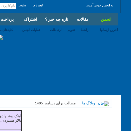
به انجمن خوش آمدید
ثبت نام
Login:
انجمن
مقالات
تازه چه خبر ؟
اشتراک
پرداخت
آخرین ارسالها
راهنما
تقویم
ارتباطات
عملیات انجمن
کلیدهای می
وبلاگ ها
مطالب برای دسامبر 1405
لینک پیشنهادی
تالار همدردی: