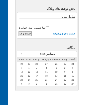
یافتن نوشته های وبلاگ
شامل متن:
تنها جست و جوی عنوان ها
جست و جوی پیشرفته
بایگانی
دسامبر 1405
>
یکشنبه
دوشنبه
سه شنبه
چهارشنبه
پنج شنبه
جمعه
شنبه
30
29
28
27
26
25
24
7
6
5
4
3
2
1
14
13
12
11
10
9
8
21
20
19
18
17
16
15
28
27
26
25
24
23
22
4
3
2
1
31
30
29